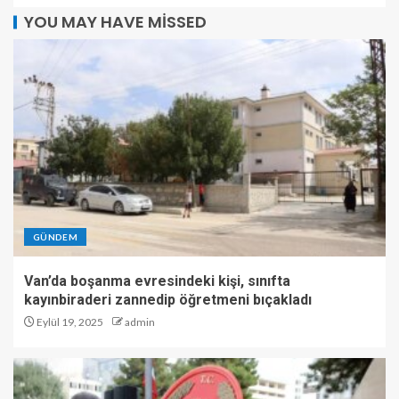
YOU MAY HAVE MISSED
GÜNDEM
Van’da boşanma evresindeki kişi, sınıfta
kayınbiraderi zannedip öğretmeni bıçakladı
Eylül 19, 2025
admin