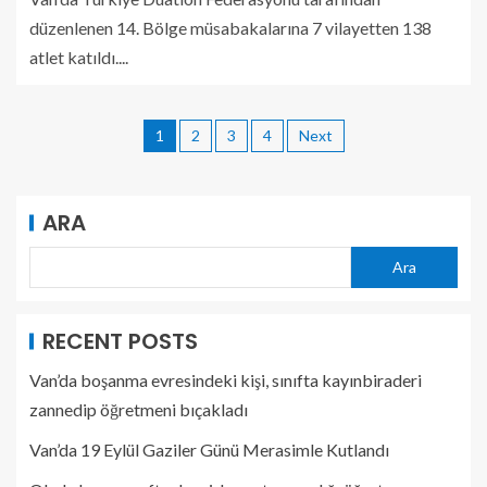
düzenlenen 14. Bölge müsabakalarına 7 vilayetten 138
atlet katıldı....
1
2
3
4
Next
ARA
Ara
RECENT POSTS
Van’da boşanma evresindeki kişi, sınıfta kayınbiraderi
zannedip öğretmeni bıçakladı
Van’da 19 Eylül Gaziler Günü Merasimle Kutlandı