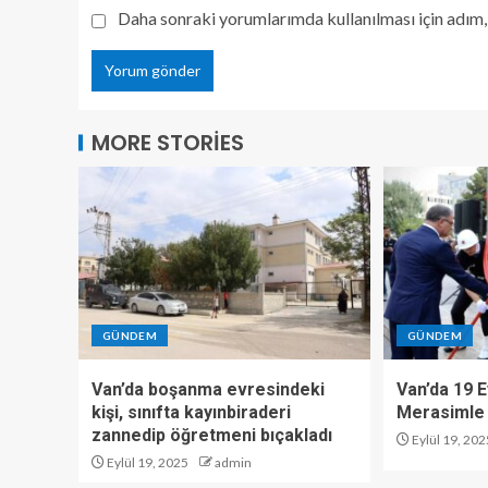
Daha sonraki yorumlarımda kullanılması için adım, 
MORE STORIES
GÜNDEM
GÜNDEM
Van’da boşanma evresindeki
Van’da 19 E
kişi, sınıfta kayınbiraderi
Merasimle 
zannedip öğretmeni bıçakladı
Eylül 19, 202
Eylül 19, 2025
admin