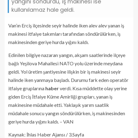
yangını söndürdü, iş makinesi ise
kullanılamaz hale geldi.
Van’ın Erciş ilçesinde seyir halinde iken alev alev yanan iş
makinesi itfaiye takımları tarafından söndürülürken, iş
makinesinden geriye hurda yığını kaldı.
Edinilen bilgiye nazaran yangın, akşam saatlerinde ilçeye
bağlı Yeşilova Mahallesi NATO yolu üzerinde meydana
geldi. Yol üretim şantiyesine ilişkin bir iş makinesi seyir
halinde iken yanmaya başladı. Durumu fark eden operatör
itfaiye gruplarına
haber
verdi. Kısa müddette olay yerine
giden Erciş İtfaiye Küme Amirliği grupları, yanan iş
makinesine müdahale etti. Yaklaşık yarım saatlik
müdahale sonucu yangın söndürülürken, iş makinesinden
geriye hurda yığını kaldı. – VAN
Kaynak: İhlas Haber Ajansı / 3.Sayfa