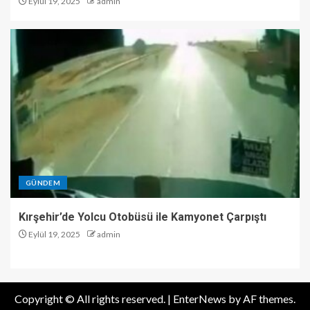
Eylül 19, 2025
admin
GÜNDEM
Kırşehir’de Yolcu Otobüsü ile Kamyonet Çarpıştı
Eylül 19, 2025
admin
Copyright © All rights reserved.
|
EnterNews
by AF themes.