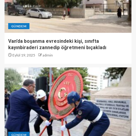
GÜNDEM
Van’da boşanma evresindeki kişi, sınıfta
kayınbiraderi zannedip öğretmeni bıçakladı
Eylül 19, 2025
admin
GÜNDEM