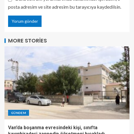
posta adresim ve site adresim bu tarayıcıya kaydedilsin.
MORE STORIES
GÜNDEM
Van’da boşanma evresindeki kişi, sınıfta
kayınbiraderi zannedip öğretmeni bıçakladı