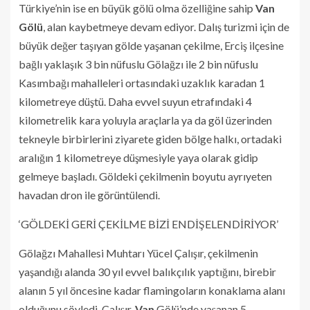
Türkiye’nin ise en büyük gölü olma özelliğine sahip
Van
Gölü
, alan kaybetmeye devam ediyor. Dalış turizmi için de
büyük değer taşıyan gölde yaşanan çekilme, Erciş ilçesine
bağlı yaklaşık 3 bin nüfuslu Gölağzı ile 2 bin nüfuslu
Kasımbağı mahalleleri ortasındaki uzaklık karadan 1
kilometreye düştü. Daha evvel suyun etrafındaki 4
kilometrelik kara yoluyla araçlarla ya da göl üzerinden
tekneyle birbirlerini ziyarete giden bölge halkı, ortadaki
aralığın 1 kilometreye düşmesiyle yaya olarak gidip
gelmeye başladı. Göldeki çekilmenin boyutu ayrıyeten
havadan dron ile görüntülendi.
‘GÖLDEKİ GERİ ÇEKİLME BİZİ ENDİŞELENDİRİYOR’
Gölağzı Mahallesi Muhtarı Yücel Çalışır, çekilmenin
yaşandığı alanda 30 yıl evvel balıkçılık yaptığını, birebir
alanın 5 yıl öncesine kadar flamingoların konaklama alanı
olduğunu söyledi. Çalışır,
Van
Gölü’nde yaşanan 5