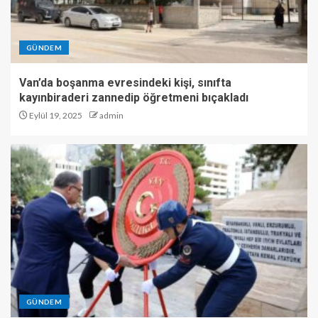
GÜNDEM
Van’da boşanma evresindeki kişi, sınıfta
kayınbiraderi zannedip öğretmeni bıçakladı
Eylül 19, 2025
admin
GÜNDEM