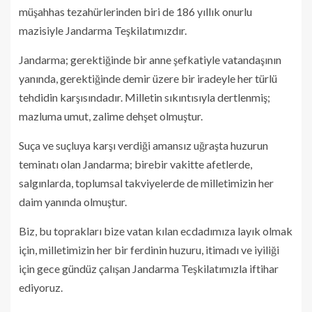
müşahhas tezahürlerinden biri de 186 yıllık onurlu
mazisiyle Jandarma Teşkilatımızdır.
Jandarma; gerektiğinde bir anne şefkatiyle vatandaşının
yanında, gerektiğinde demir üzere bir iradeyle her türlü
tehdidin karşısındadır. Milletin sıkıntısıyla dertlenmiş;
mazluma umut, zalime dehşet olmuştur.
Suça ve suçluya karşı verdiği amansız uğraşta huzurun
teminatı olan Jandarma; birebir vakitte afetlerde,
salgınlarda, toplumsal takviyelerde de milletimizin her
daim yanında olmuştur.
Biz, bu toprakları bize vatan kılan ecdadımıza layık olmak
için, milletimizin her bir ferdinin huzuru, itimadı ve iyiliği
için gece gündüz çalışan Jandarma Teşkilatımızla iftihar
ediyoruz.