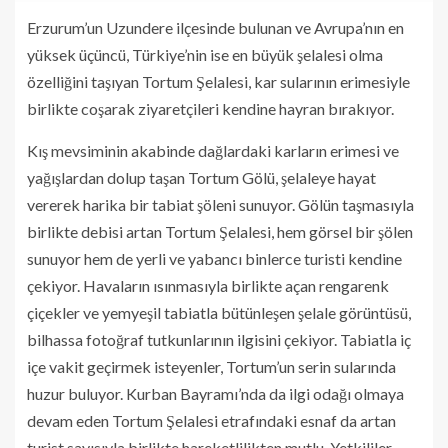
Erzurum’un Uzundere ilçesinde bulunan ve Avrupa’nın en
yüksek üçüncü, Türkiye’nin ise en büyük şelalesi olma
özelliğini taşıyan Tortum Şelalesi, kar sularının erimesiyle
birlikte coşarak ziyaretçileri kendine hayran bırakıyor.
Kış mevsiminin akabinde dağlardaki karların erimesi ve
yağışlardan dolup taşan Tortum Gölü, şelaleye hayat
vererek harika bir tabiat şöleni sunuyor. Gölün taşmasıyla
birlikte debisi artan Tortum Şelalesi, hem görsel bir şölen
sunuyor hem de yerli ve yabancı binlerce turisti kendine
çekiyor. Havaların ısınmasıyla birlikte açan rengarenk
çiçekler ve yemyeşil tabiatla bütünleşen şelale görüntüsü,
bilhassa fotoğraf tutkunlarının ilgisini çekiyor. Tabiatla iç
içe vakit geçirmek isteyenler, Tortum’un serin sularında
huzur buluyor. Kurban Bayramı’nda da ilgi odağı olmaya
devam eden Tortum Şelalesi etrafındaki esnaf da artan
turist sayısıyla birlikte hareketlilikten mutlu. Yetkililer,