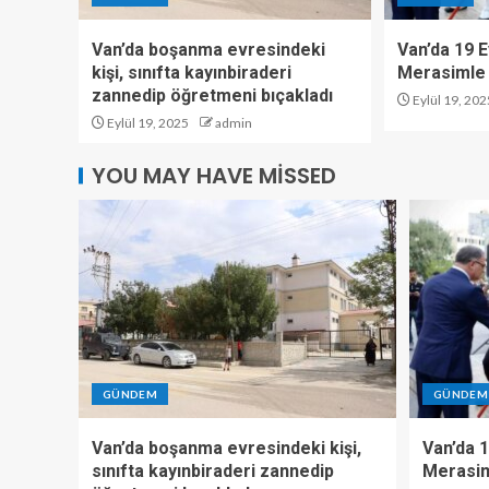
Van’da boşanma evresindeki
Van’da 19 E
kişi, sınıfta kayınbiraderi
Merasimle 
zannedip öğretmeni bıçakladı
Eylül 19, 202
Eylül 19, 2025
admin
YOU MAY HAVE MISSED
GÜNDEM
GÜNDEM
Van’da boşanma evresindeki kişi,
Van’da 1
sınıfta kayınbiraderi zannedip
Merasim