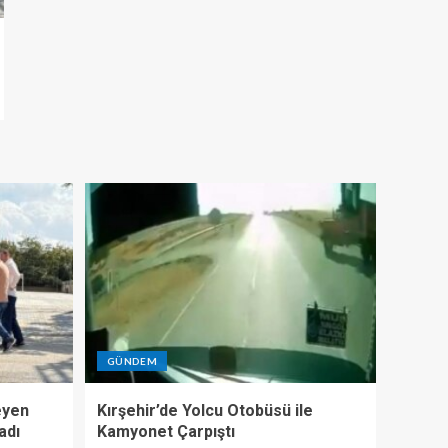
GÜNDEM
eyen
Kırşehir’de Yolcu Otobüsü ile
adı
Kamyonet Çarpıştı