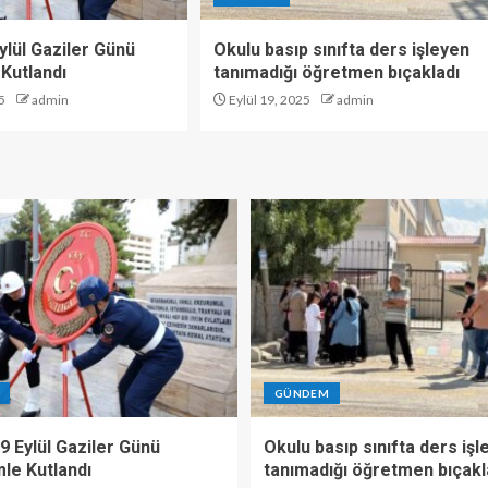
ylül Gaziler Günü
Okulu basıp sınıfta ders işleyen
Kutlandı
tanımadığı öğretmen bıçakladı
5
admin
Eylül 19, 2025
admin
GÜNDEM
9 Eylül Gaziler Günü
Okulu basıp sınıfta ders işl
le Kutlandı
tanımadığı öğretmen bıçakl