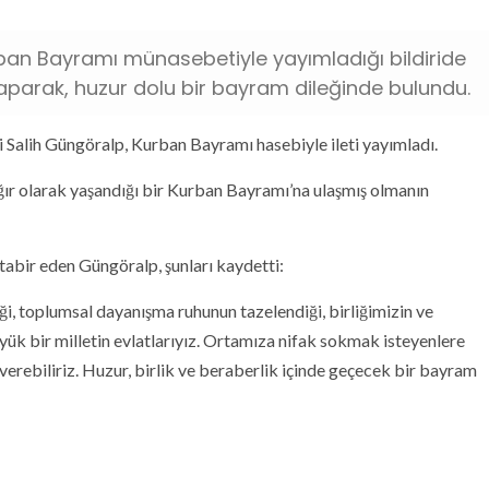
rban Bayramı münasebetiyle yayımladığı bildiride
yaparak, huzur dolu bir bayram dileğinde bulundu.
i Salih Güngöralp, Kurban Bayramı hasebiyle ileti yayımladı.
 ağır olarak yaşandığı bir Kurban Bayramı’na ulaşmış olmanın
 tabir eden Güngöralp, şunları kaydetti:
i, toplumsal dayanışma ruhunun tazelendiği, birliğimizin ve
yük bir milletin evlatlarıyız. Ortamıza nifak sokmak isteyenlere
 verebiliriz. Huzur, birlik ve beraberlik içinde geçecek bir bayram