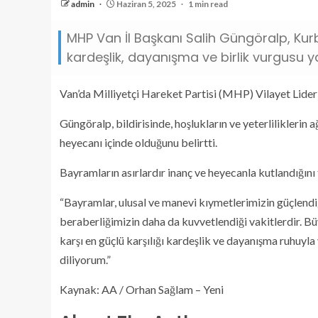
admin
Haziran 5, 2025
1 min read
MHP Van İl Başkanı Salih Güngöralp, Ku
kardeşlik, dayanışma ve birlik vurgusu 
Van’da Milliyetçi Hareket Partisi (MHP) Vilayet Lider
Güngöralp, bildirisinde, hoşlukların ve yeterliliklerin
heyecanı içinde olduğunu belirtti.
Bayramların asırlardır inanç ve heyecanla kutlandığını
“Bayramlar, ulusal ve manevi kıymetlerimizin güçlendiğ
beraberliğimizin daha da kuvvetlendiği vakitlerdir. Bü
karşı en güçlü karşılığı kardeşlik ve dayanışma ruhuyla
diliyorum.”
Kaynak: AA / Orhan Sağlam – Yeni