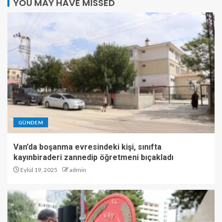
YOU MAY HAVE MISSED
GÜNDEM
Van’da boşanma evresindeki kişi, sınıfta
kayınbiraderi zannedip öğretmeni bıçakladı
Eylül 19, 2025
admin