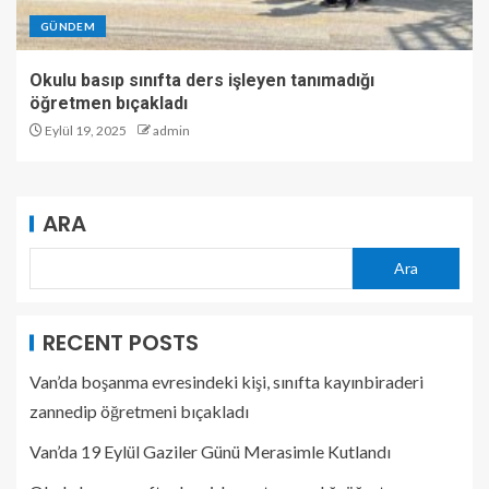
GÜNDEM
Okulu basıp sınıfta ders işleyen tanımadığı
öğretmen bıçakladı
Eylül 19, 2025
admin
ARA
Ara
RECENT POSTS
Van’da boşanma evresindeki kişi, sınıfta kayınbiraderi
zannedip öğretmeni bıçakladı
Van’da 19 Eylül Gaziler Günü Merasimle Kutlandı