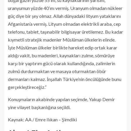
doğal gazın yüzde 55’ini, su kaynaklarının yarısını,
uranyumun yüzde 40’ını vermiş. Uranyum olmadan nükleer
güç diye bir şey olmaz. Allah dünyadaki lityum yataklarını
Afganistan’a vermiş. Lityum olmadan elektrikli araba, cep
telefonu, tablet, taşınabilir bilgisayar üretilemez. Bu kadar
kıymetli stratejik madenler Müslüman ülkelerin elinde.
İşte Müslüman ülkeler birlikte hareket edip ortak karar
aldığı vakit, bu madenleri, kaynakları zulme, sömürüye
karşı bir yaptırım gücü olarak kullandığında, zalimlerin
zulmü durdurmaktan ve masaya oturmaktan öbür
dermanları kalmaz. İnşallah Türkiye’nin öncülüğünde bunu
gerçekleştireceğiz.”
Konuşmaların akabinde yapılan seçimde, Yakup Demir
yine vilayet başkanlığına seçildi.
Kaynak: AA / Emre Ilıkan – Şimdiki