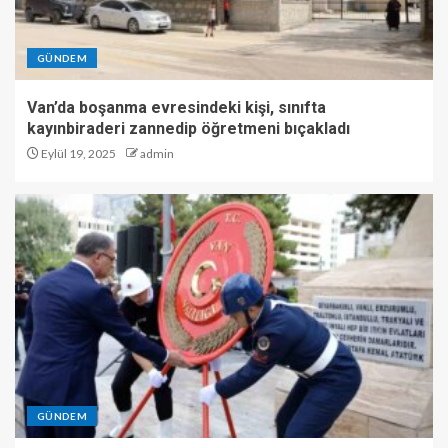
GÜNDEM
Van’da boşanma evresindeki kişi, sınıfta
kayınbiraderi zannedip öğretmeni bıçakladı
Eylül 19, 2025
admin
GÜNDEM