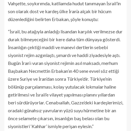
Vahşette, soykırımda, katliamda hudut tanımayan İsrail’in
son olarak dost ve kardeş ülke İran’a alçak bir hücum
düzenlediğini belirten Erbakan, şöyle konuştu:
“İsrail, bu atağıyla anladığı lisandan karşılık verilmezse dur
durak bilmeyeceğini bir kere daha tüm dünyaya gösterdi.
İnsanlığın çektiği maddi ve manevi dertlerin sebebi
siyonist rejim azgınlaştı, şımardı ve haddi ziyadesiyle aştı.
Bugün İran’ı vuran siyonist rejimin asıl maksadı, merhum
Başbakan Necmettin Erbakan’ın 40 sene evvel söz ettiği
üzere Suriye ve İran’dan sonra Türkiye’dir. Türkiye’nin
bölünüp parçalanması, kolay yutulacak lokmalar haline
getirilmesi ve İsrail’e vilayet yapılması planını yıllardan
beri sürdürüyorlar. Cenabıallah, Gazze’deki kardeşlerimizi,
oradaki günahsız yavruların yüzü suyu hürmetine bir an
önce selamete çıkarsın, insanlığın baş belası olan bu
siyonistleri ‘Kahhar’ ismiyle perişan eylesin.”