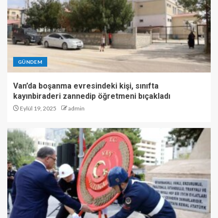
GÜNDEM
Van’da boşanma evresindeki kişi, sınıfta
kayınbiraderi zannedip öğretmeni bıçakladı
Eylül 19, 2025
admin