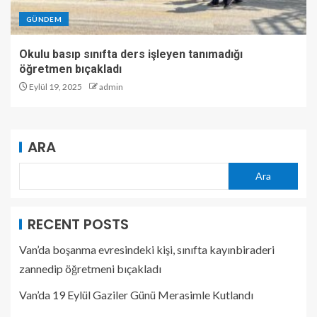
GÜNDEM
Okulu basıp sınıfta ders işleyen tanımadığı
öğretmen bıçakladı
Eylül 19, 2025
admin
ARA
Ara
RECENT POSTS
Van’da boşanma evresindeki kişi, sınıfta kayınbiraderi
zannedip öğretmeni bıçakladı
Van’da 19 Eylül Gaziler Günü Merasimle Kutlandı