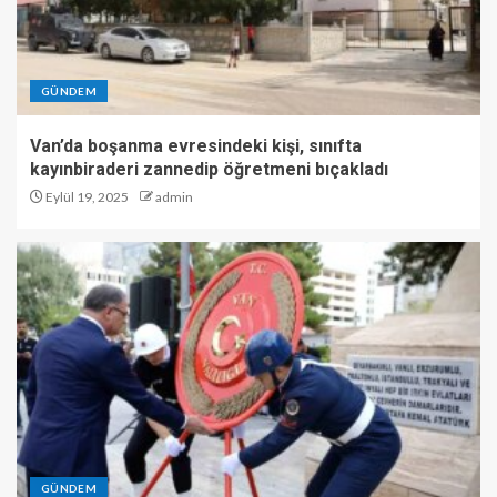
GÜNDEM
Van’da boşanma evresindeki kişi, sınıfta
kayınbiraderi zannedip öğretmeni bıçakladı
Eylül 19, 2025
admin
GÜNDEM