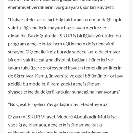
ehemmiyet verdiklerini vurgulayarak şunları kaydetti:
“Üniversiteler artık sırf bilgi aktaran kurumlar değil, tıpkı
vakitte öğrencilerini hayata hazırlayan merkezler
olmalıdır. Bu doğrultuda, İŞKUR iş birliğiyle yürütülen bu
program gençlerimize hem eğitim hem de iş deneyimi
sunuyor. Öğrencilerimiz burada sadece kar elde etmiyor,
birebir vakitte çalışma disiplini, bağlantı hünerleri ve
takım ruhu üzere profesyonel hayatın temel dinamiklerini
de öğreniyor. Kamu, üniversite ve özel bölümün bir ortaya
geldiği bu modelin, ülkemizdeki genç istihdam
siyasetlerine da değerli katkılar sunacağına inanıyorum.”
“Bu Çeşit Projeleri Yaygınlaştırmayı Hedefliyoruz”
Erzurum İŞKUR Vilayet Müdürü Abdulkadir Mutlu ise
yaptığı açıklamada, gençlerin istihdamına katkı
sağlayacak bu cins projelerin yaygınlaştırılmasının