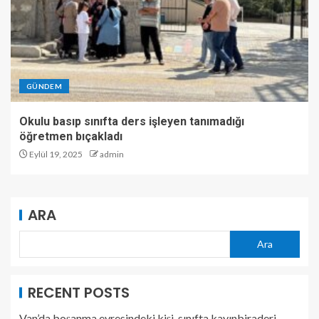
GÜNDEM
Okulu basıp sınıfta ders işleyen tanımadığı
öğretmen bıçakladı
Eylül 19, 2025
admin
ARA
Ara
RECENT POSTS
Van’da boşanma evresindeki kişi, sınıfta kayınbiraderi