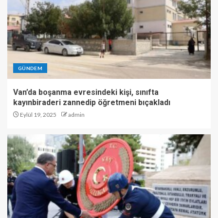
GÜNDEM
Van’da boşanma evresindeki kişi, sınıfta
kayınbiraderi zannedip öğretmeni bıçakladı
Eylül 19, 2025
admin