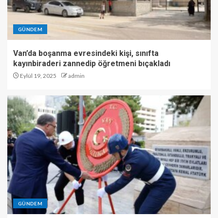
GÜNDEM
Van’da boşanma evresindeki kişi, sınıfta
kayınbiraderi zannedip öğretmeni bıçakladı
Eylül 19, 2025
admin
GÜNDEM