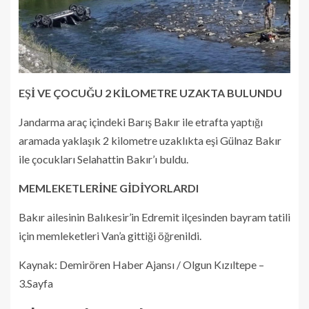
EŞİ VE ÇOCUĞU 2 KİLOMETRE UZAKTA BULUNDU
Jandarma araç içindeki Barış Bakır ile etrafta yaptığı
aramada yaklaşık 2 kilometre uzaklıkta eşi Gülnaz Bakır
ile çocukları Selahattin Bakır’ı buldu.
MEMLEKETLERİNE GİDİYORLARDI
Bakır ailesinin Balıkesir’in Edremit ilçesinden bayram tatili
için memleketleri Van’a gittiği öğrenildi.
Kaynak: Demirören Haber Ajansı / Olgun Kızıltepe –
3.Sayfa