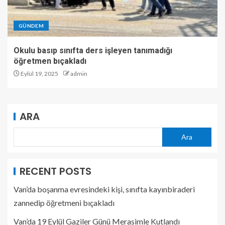
GÜNDEM
Okulu basıp sınıfta ders işleyen tanımadığı
öğretmen bıçakladı
Eylül 19, 2025
admin
ARA
Ara
RECENT POSTS
Van’da boşanma evresindeki kişi, sınıfta kayınbiraderi
zannedip öğretmeni bıçakladı
Van’da 19 Eylül Gaziler Günü Merasimle Kutlandı