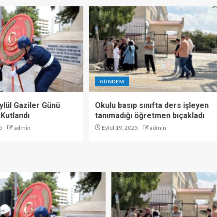
GÜNDEM
ylül Gaziler Günü
Okulu basıp sınıfta ders işleyen
Kutlandı
tanımadığı öğretmen bıçakladı
5
admin
Eylül 19, 2025
admin