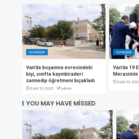
GÜNDEM
GÜNDEM
Van’da boşanma evresindeki
Van’da 19 E
kişi, sınıfta kayınbiraderi
Merasimle 
zannedip öğretmeni bıçakladı
Eylül 19, 202
Eylül 19, 2025
admin
YOU MAY HAVE MISSED