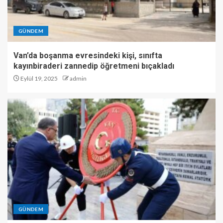
GÜNDEM
Van’da boşanma evresindeki kişi, sınıfta
kayınbiraderi zannedip öğretmeni bıçakladı
Eylül 19, 2025
admin
GÜNDEM