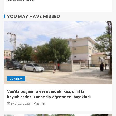
YOU MAY HAVE MISSED
GÜNDEM
Van’da boşanma evresindeki kişi, sınıfta
kayınbiraderi zannedip öğretmeni bıçakladı
Eylül 19, 2025
admin