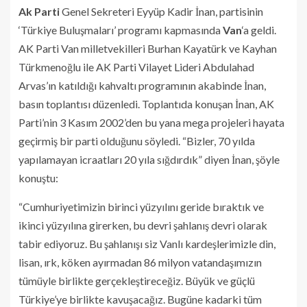
Ak Parti
Genel Sekreteri Eyyüp Kadir İnan, partisinin
‘Türkiye Buluşmaları’ programı kapmasında
Van
‘a geldi.
AK Parti Van milletvekilleri Burhan Kayatürk ve Kayhan
Türkmenoğlu ile AK Parti Vilayet Lideri Abdulahad
Arvas’ın katıldığı kahvaltı programının akabinde İnan,
basın toplantısı düzenledi. Toplantıda konuşan İnan, AK
Parti’nin 3 Kasım 2002’den bu yana mega projeleri hayata
geçirmiş bir parti olduğunu söyledi. “Bizler, 70 yılda
yapılamayan icraatları 20 yıla sığdırdık” diyen İnan, şöyle
konuştu:
“Cumhuriyetimizin birinci yüzyılını geride bıraktık ve
ikinci yüzyılına girerken, bu devri şahlanış devri olarak
tabir ediyoruz. Bu şahlanışı siz Vanlı kardeşlerimizle din,
lisan, ırk, köken ayırmadan 86 milyon vatandaşımızın
tümüyle birlikte gerçekleştireceğiz. Büyük ve güçlü
Türkiye’ye birlikte kavuşacağız. Bugüne kadarki tüm