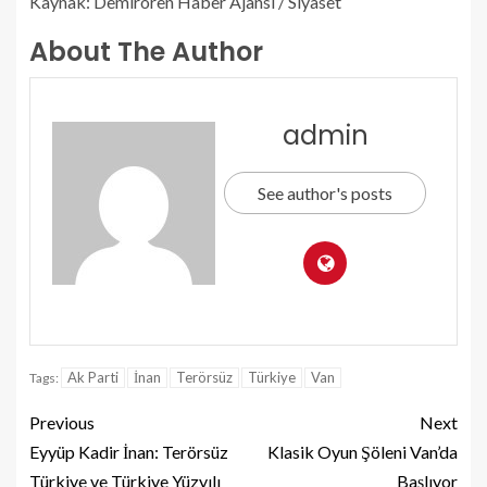
Kaynak: Demirören Haber Ajansı / Siyaset
About The Author
admin
See author's posts
Ak Parti
İnan
Terörsüz
Türkiye
Van
Tags:
Previous
Next
Eyyüp Kadir İnan: Terörsüz
Klasik Oyun Şöleni Van’da
Türkiye ve Türkiye Yüzyılı
Başlıyor