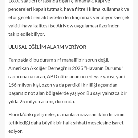
18.00 saatleri ortasında dışarı çıkmamak, kapı ve
pencereleri kapalı tutmak, hava filtreli klima kullanmak ve
efor gerektiren aktivitelerden kaçınmak yer alıyor. Gerçek
vakitli hava kalitesi ise AirNow uygulaması üzerinden
takip edilebiliyor.
ULUSAL EĞİLİM ALARM VERİYOR
Tampa’daki bu durum sırf mahallî bir sorun değil.
Amerikan Akciğer Derneği’nin 2025 “Havanın Durumu”
raporuna nazaran, ABD nüfusunun neredeyse yarısı, yani
156 milyon kişi, ozon ya da partikül kirliliği açısından
başarısız not alan bölgelerde yaşıyor. Bu sayı yalnızca bir
yılda 25 milyon artmış durumda.
Florida’daki gelişmeler, uzmanlara nazaran iklim krizinin
tetiklediği daha büyük bir halk sıhhati meselesine işaret
ediyor.